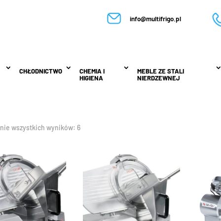
info@multifrigo.pl
CHŁODNICTWO
CHŁODNICTWO
CHEMIA I
CHEMIA I
MEBLE ZE STALI
MEBLE ZE STALI
HIGIENA
HIGIENA
NIERDZEWNEJ
NIERDZEWNEJ
nie wszystkich wyników: 6