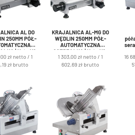
ALNICA AL DO
KRAJALNICA AL-MG DO
IN 250MM PÓŁ-
WĘDLIN 250MM PÓŁ-
pół
TOMATYCZNA
AUTOMATYCZNA
sera
ŁKA | Yato YG-
OSTRZAŁKA | Yato YG-
3,00
zł
netto /
1
1 303,00
zł
netto /
1
16 6
03118
03120
8,19
zł
brutto
602,69
zł
brutto
5