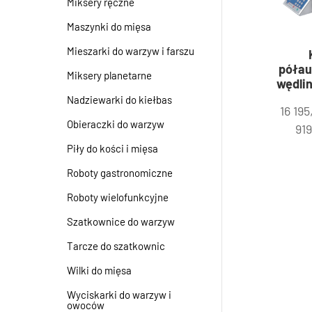
Miksery ręczne
Maszynki do mięsa
Mieszarki do warzyw i farszu
półau
Miksery planetarne
wędlin
Nadziewarki do kiełbas
16 19
Obieraczki do warzyw
91
Piły do kości i mięsa
Roboty gastronomiczne
Roboty wielofunkcyjne
Szatkownice do warzyw
Tarcze do szatkownic
Wilki do mięsa
Wyciskarki do warzyw i
owoców