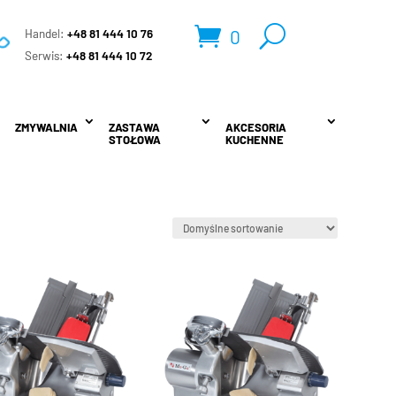
0
Handel:
+48 81 444 10 76
.
Serwis:
+48 81 444 10 72
ZMYWALNIA
ZMYWALNIA
ZASTAWA
ZASTAWA
AKCESORIA
AKCESORIA
STOŁOWA
STOŁOWA
KUCHENNE
KUCHENNE