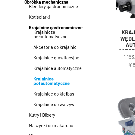
Obróbka mechaniczna
Blendery gastronomiczne
Kotleciarki
Krajalnice gastronomiczne
KRAJ
Krajalnicze
półautomatyczne
WĘDL
AU
Akcesoria do krajalnic
OSTRZA
1 15
Krajalnice grawitacyjne
41
Krajalnice automatyczne
Krajalnice
półautomatyczne
Krajalnice do kiełbas
Krajalnice do warzyw
Kutry i Blixery
Maszynki do makaronu