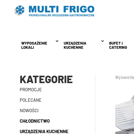
WYPOSAŻENIE
WYPOSAŻENIE
URZĄDZENIA
URZĄDZENIA
BUFET i
BUFET i
LOKALI
LOKALI
KUCHENNE
KUCHENNE
CATERING
CATERING
KATEGORIE
Wyświetla
PROMOCJE
POLECANE
NOWOŚCI
CHŁODNICTWO
URZĄDZENIA KUCHENNE