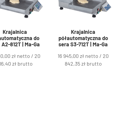
Krajalnica
Krajalnica
automatyczna do
półautomatyczna do
 A2-812T | Ma-Ga
sera S3-712T | Ma-Ga
80,00
zł
netto /
20
16 945,00
zł
netto /
20
16,40
zł
brutto
842,35
zł
brutto