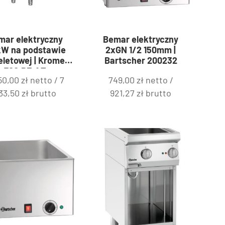
mar elektryczny
Bemar elektryczny
kW na podstawie
2xGN 1/2 150mm |
eletowej | Kromet
Bartscher 200232
700.BE-1.T
50,00
zł
netto /
7
749,00
zł
netto /
33,50
zł
brutto
921,27
zł
brutto