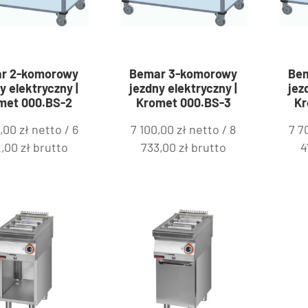
r 2-komorowy
Bemar 3-komorowy
Be
y elektryczny |
jezdny elektryczny |
jez
met 000.BS-2
Kromet 000.BS-3
Kr
0,00
zł
netto /
6
7 100,00
zł
netto /
8
7 7
2,00
zł
brutto
733,00
zł
brutto
4