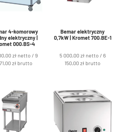
mar 4-komorowy
Bemar elektryczny
dny elektryczny |
0,7kW | Kromet 700.BE-1
omet 000.BS-4
00,00
zł
netto /
9
5 000,00
zł
netto /
6
71,00
zł
brutto
150,00
zł
brutto