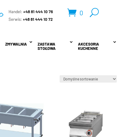
0
Handel:
+48 81 444 10 76
.
Serwis:
+48 81 444 10 72
ZMYWALNIA
ZMYWALNIA
ZASTAWA
ZASTAWA
AKCESORIA
AKCESORIA
STOŁOWA
STOŁOWA
KUCHENNE
KUCHENNE