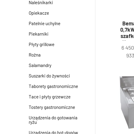
Naleśnikarki
Opiekacze
Bema
Patelnie uchylne
0,7kW
Piekarniki
szafk
Krom
Płyty grillowe
6 45
Rożna
93
Salamandry
Suszarki do żywności
Taborety gastronomiczne
Tace i płyty grzewcze
Tostery gastronomiczne
Urządzenia do gotowania
ryżu
Urządzenia do hot-dogów