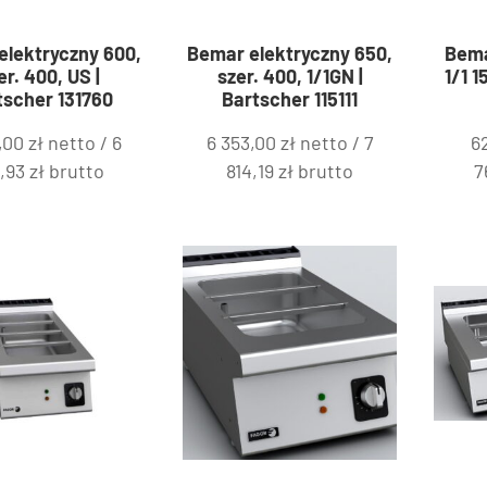
elektryczny 600,
Bemar elektryczny 650,
Bema
er. 400, US |
szer. 400, 1/1GN |
1/1 
tscher 131760
Bartscher 115111
1,00
zł
netto /
6
6 353,00
zł
netto /
7
6
8,93
zł
brutto
814,19
zł
brutto
7