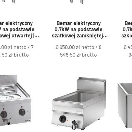
r elektryczny
Bemar elektryczny
Be
 na podstawie
0,7kW na podstawie
0,7
owej otwartej |
szafkowej zamkniętej |
szki
et 700.BE-1.S
Kromet 700.BE-1.S.D
0,00
zł
netto /
7
6 950,00
zł
netto /
8
6 4
3,50
zł
brutto
548,50
zł
brutto
9