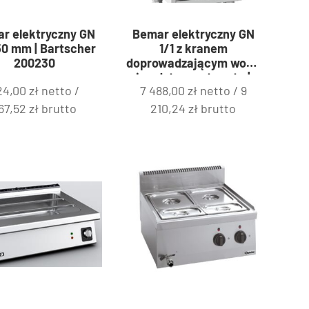
r elektryczny GN
Bemar elektryczny GN
150 mm | Bartscher
1/1 z kranem
200230
doprowadzającym wodę
i podstawą otwartą |
24,00
zł
netto /
7 488,00
zł
netto /
9
Bartscher 286301
67,52
zł
brutto
210,24
zł
brutto