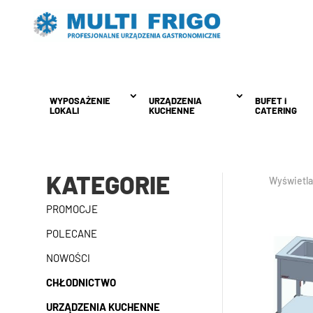
WYPOSAŻENIE
WYPOSAŻENIE
URZĄDZENIA
URZĄDZENIA
BUFET i
BUFET i
LOKALI
LOKALI
KUCHENNE
KUCHENNE
CATERING
CATERING
KATEGORIE
Wyświetla
PROMOCJE
POLECANE
NOWOŚCI
CHŁODNICTWO
URZĄDZENIA KUCHENNE