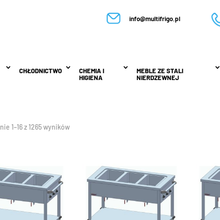
info@multifrigo.pl
CHŁODNICTWO
CHŁODNICTWO
CHEMIA I
CHEMIA I
MEBLE ZE STALI
MEBLE ZE STALI
HIGIENA
HIGIENA
NIERDZEWNEJ
NIERDZEWNEJ
nie 1–16 z 1265 wyników