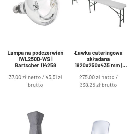
Lampa na podczerwień
Ławka cateringowa
IWL250D-WS |
składana
Bartscher 114258
1820x250x435 mm |
Stalgast 950120
37,00
zł
netto /
45,51
zł
275,00
zł
netto /
brutto
338,25
zł
brutto