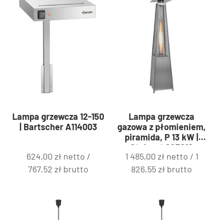
Lampa grzewcza 12-150
Lampa grzewcza
| Bartscher A114003
gazowa z płomieniem,
piramida, P 13 kW |
Stalgast 693210
624,00
zł
netto /
1 485,00
zł
netto /
1
767,52
zł
brutto
826,55
zł
brutto