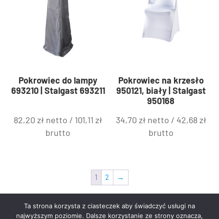
Pokrowiec do lampy
Pokrowiec na krzesło
693210 | Stalgast 693211
950121, biały | Stalgast
950168
82,20
zł
netto /
101,11
zł
34,70
zł
netto /
42,68
zł
brutto
brutto
1
2
→
Ta strona korzysta z ciasteczek aby świadczyć usługi na
najwyższym poziomie. Dalsze korzystanie ze strony oznacza,