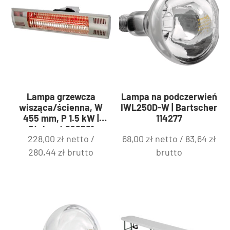
Lampa grzewcza
Lampa na podczerwień
wisząca/ścienna, W
IWL250D-W | Bartscher
455 mm, P 1.5 kW |
114277
Stalgast 692321
228,00
zł
netto /
68,00
zł
netto /
83,64
zł
280,44
zł
brutto
brutto