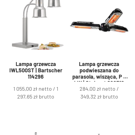
Lampa grzewcza
Lampa grzewcza
IWL500ST | Bartscher
podwieszana do
114296
parasola, wisząca, P 2
kW | Stalgast 692312
1 055,00
zł
netto /
1
284,00
zł
netto /
297,65
zł
brutto
349,32
zł
brutto