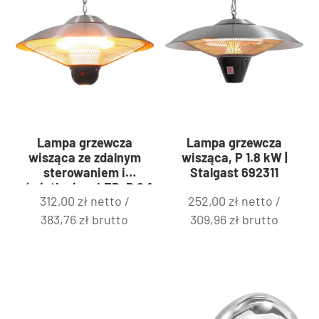
Lampa grzewcza
Lampa grzewcza
wisząca ze zdalnym
wisząca, P 1.8 kW |
sterowaniem i
Stalgast 692311
oświetleniem LED, P 2.1
312,00
zł
netto /
252,00
zł
netto /
kW | Stalgast 692310
383,76
zł
brutto
309,96
zł
brutto