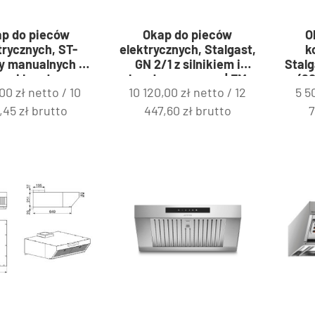
p do pieców
Okap do pieców
O
trycznych, ST-
elektrycznych, Stalgast,
k
y manualnych z
GN 2/1 z silnikiem i
Stal
iem i kondensem
kondensem pary | FM
(60
,00
zł
netto /
10
10 120,00
zł
netto /
12
5 5
| FM Industrial
Industrial 9100583
siln
9120514
par
9,45
zł
brutto
447,60
zł
brutto
7