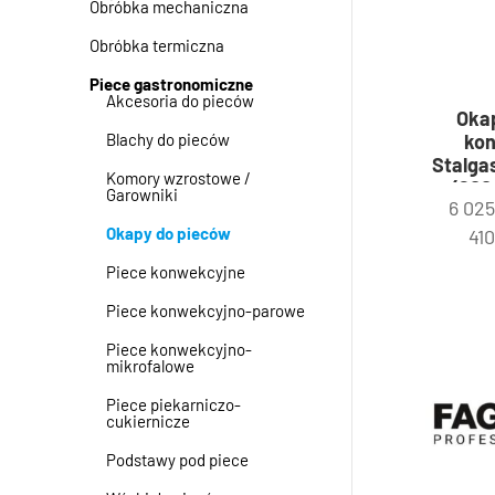
Obróbka mechaniczna
Obróbka termiczna
Piece gastronomiczne
Akcesoria do pieców
Oka
kon
Blachy do pieców
Stalga
Komory wzrostowe /
(600
Garowniki
6 02
silnik
pary 
Okapy do pieców
41
Piece konwekcyjne
Piece konwekcyjno-parowe
Piece konwekcyjno-
mikrofalowe
Piece piekarniczo-
cukiernicze
Podstawy pod piece