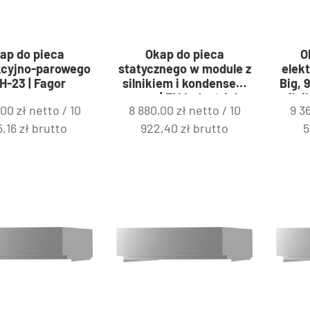
ap do pieca
Okap do pieca
O
cyjno-parowego
statycznego w module z
elekt
H-23 | Fagor
silnikiem i kondensem
Big, 
pary | FM Industrial
siln
,00
zł
netto /
10
8 880,00
zł
netto /
10
9 3
9120705
par
5,16
zł
brutto
922,40
zł
brutto
5