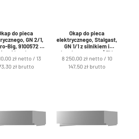
Okap do pieca
Okap do pieca
trycznego, GN 2/1,
elektrycznego, Stalgast,
ro-Big, 9100572 z
GN 1/1 z silnikiem i
ikiem i kondensem
kondensem pary | FM
10,00
zł
netto /
13
8 250,00
zł
netto /
10
y | FM Industrial
Industrial 9100581
9100627
73,30
zł
brutto
147,50
zł
brutto