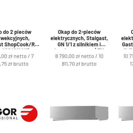
p do 2 pieców
Okap do 2-pieców
wekcyjnych,
elektrycznych, Stalgast,
elek
st ShopCook/RX
GN 1/1 z silnikiem i
Gast
×400/GN 1/1) z
kondensem pary | FM
siln
5,00
zł
netto /
7
8 790,00
zł
netto /
10
10 7
iem i kondensem
Industrial 9100704
par
| FM Industrial
0,75
zł
brutto
811,70
zł
brutto
1
912706