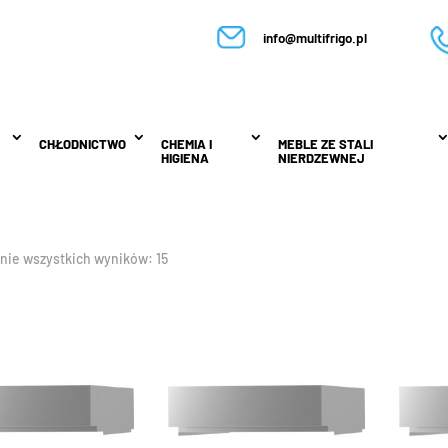
info@multifrigo.pl
CHŁODNICTWO
CHŁODNICTWO
CHEMIA I
CHEMIA I
MEBLE ZE STALI
MEBLE ZE STALI
HIGIENA
HIGIENA
NIERDZEWNEJ
NIERDZEWNEJ
nie wszystkich wyników: 15