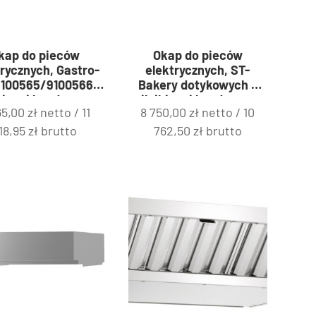
kap do pieców
Okap do pieców
rycznych, Gastro-
elektrycznych, ST-
9100565/9100566 z
Bakery dotykowych z
ikiem i kondensem
silnikiem i kondensem
65,00
zł
netto /
11
8 750,00
zł
netto /
10
y | FM Industrial
pary | FM Industrial
9100582
9120515
18,95
zł
brutto
762,50
zł
brutto