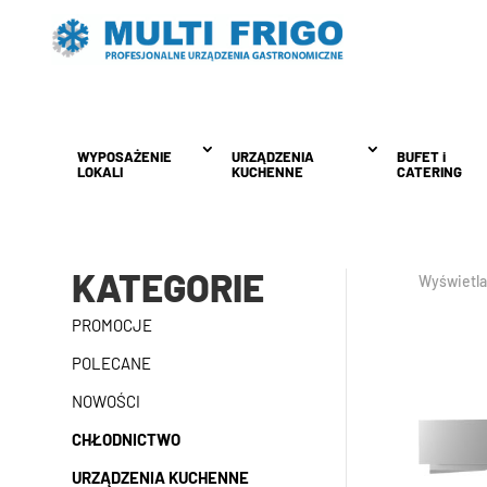
WYPOSAŻENIE
WYPOSAŻENIE
URZĄDZENIA
URZĄDZENIA
BUFET i
BUFET i
LOKALI
LOKALI
KUCHENNE
KUCHENNE
CATERING
CATERING
KATEGORIE
Wyświetla
PROMOCJE
POLECANE
NOWOŚCI
CHŁODNICTWO
URZĄDZENIA KUCHENNE