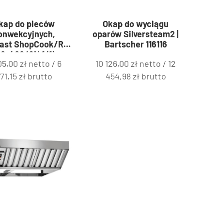
kap do pieców
Okap do wyciągu
onwekcyjnych,
oparów Silversteam2 |
gast ShopCook/RX
Bartscher 116116
0×400/GN 1/1) z
05,00
zł
netto /
6
10 126,00
zł
netto /
12
ikiem i kondensem
y | FM Industrial
71,15
zł
brutto
454,98
zł
brutto
912631