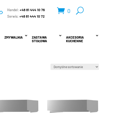
0
Handel:
+48 81 444 10 76
.
Serwis:
+48 81 444 10 72
ZMYWALNIA
ZMYWALNIA
ZASTAWA
ZASTAWA
AKCESORIA
AKCESORIA
STOŁOWA
STOŁOWA
KUCHENNE
KUCHENNE