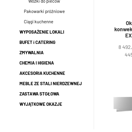
Wózki do pieców
Pakowarki próżniowe
Ciągi kuchenne
Ok
konwek
WYPOSAŻENIE LOKALI
EX
BUFET i CATERING
8 492
ZMYWALNIA
44
CHEMIA I HIGIENA
AKCESORIA KUCHENNE
MEBLE ZE STALI NIERDZEWNEJ
ZASTAWA STOŁOWA
WYJĄTKOWE OKAZJE