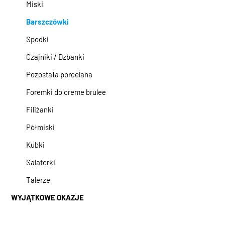
Miski
Barszczówki
Spodki
Czajniki / Dzbanki
Pozostała porcelana
Foremki do creme brulee
Filiżanki
Półmiski
Kubki
Salaterki
Talerze
WYJĄTKOWE OKAZJE