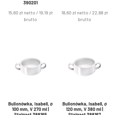
390201
15,60
zł
netto /
19,19
zł
18,60
zł
netto /
22,88
zł
brutto
brutto
Bulionówka, Isabell, ø
Bulionówka, Isabell, ø
100 mm, V 270 ml |
120 mm, V 380 ml |
Stalgast 388165
Stalgast 388167