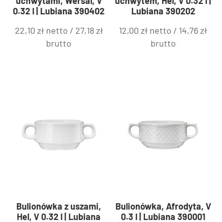
uchwytami, Wersal, V
uchwytem, Hel, V 0.32 l |
0.32 l | Lubiana 390402
Lubiana 390202
22,10
zł
netto /
27,18
zł
12,00
zł
netto /
14,76
zł
brutto
brutto
Bulionówka z uszami,
Bulionówka, Afrodyta, V
Hel, V 0.32 l | Lubiana
0.3 l | Lubiana 390001