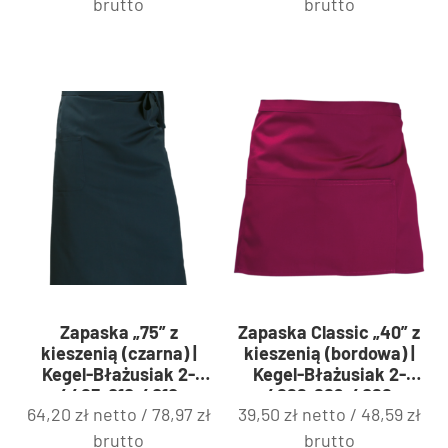
brutto
brutto
Zapaska „75” z
Zapaska Classic „40” z
kieszenią (czarna) |
kieszenią (bordowa) |
Kegel-Błażusiak 2-
Kegel-Błażusiak 2-
4425-010-4010
4266-229-4062
64,20
zł
netto /
78,97
zł
39,50
zł
netto /
48,59
zł
brutto
brutto