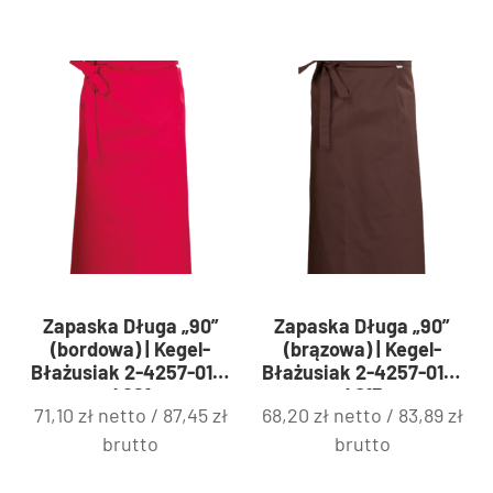
Zapaska Długa „90”
Zapaska Długa „90”
(bordowa) | Kegel-
(brązowa) | Kegel-
Błażusiak 2-4257-010-
Błażusiak 2-4257-010-
4061
4015
71,10
zł
netto /
87,45
zł
68,20
zł
netto /
83,89
zł
brutto
brutto