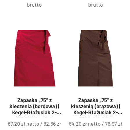
brutto
brutto
Zapaska „75” z
Zapaska „75” z
kieszenią (bordowa) |
kieszenią (brązowa) |
Kegel-Błażusiak 2-
Kegel-Błażusiak 2-
4425-010-4061
4425-010-4015
67,20
zł
netto /
82,66
zł
64,20
zł
netto /
78,97
zł