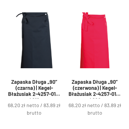
Zapaska Długa „90”
Zapaska Długa „90”
(czarna) | Kegel-
(czerwona) | Kegel-
Błażusiak 2-4257-010-
Błażusiak 2-4257-010-
4010
4060
68,20
zł
netto /
83,89
zł
68,20
zł
netto /
83,89
zł
brutto
brutto