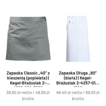
Zapaska Classic „40” z
Zapaska Długa „90”
kieszenią (popielata) |
(biała) | Kegel-
Kegel-Błażusiak 2-
Błażusiak 2-4257-010-
4266-229-3022
1080
39,50
zł
netto /
48,59
zł
48,40
zł
netto /
59,53
zł
brutto
brutto