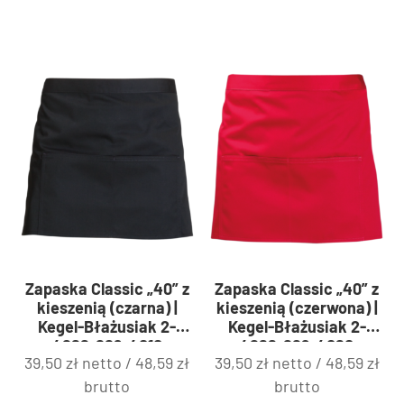
Zapaska Classic „40” z
Zapaska Classic „40” z
kieszenią (czarna) |
kieszenią (czerwona) |
Kegel-Błażusiak 2-
Kegel-Błażusiak 2-
4266-229-4010
4266-229-4060
39,50
zł
netto /
48,59
zł
39,50
zł
netto /
48,59
zł
brutto
brutto