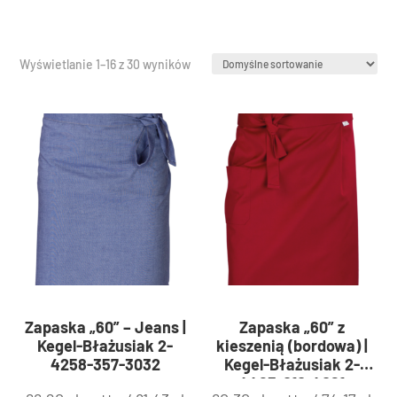
Wyświetlanie 1–16 z 30 wyników
Zapaska „60” – Jeans |
Zapaska „60” z
Kegel-Błażusiak 2-
kieszenią (bordowa) |
4258-357-3032
Kegel-Błażusiak 2-
4423-010-4061