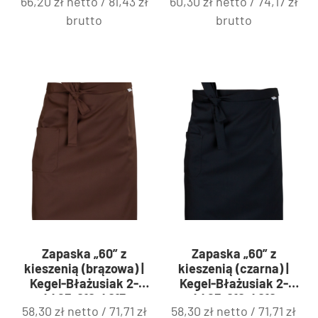
66,20
zł
netto /
81,43
zł
60,30
zł
netto /
74,17
zł
brutto
brutto
Zapaska „60” z
Zapaska „60” z
kieszenią (brązowa) |
kieszenią (czarna) |
Kegel-Błażusiak 2-
Kegel-Błażusiak 2-
4423-010-4015
4423-010-4010
58,30
zł
netto /
71,71
zł
58,30
zł
netto /
71,71
zł