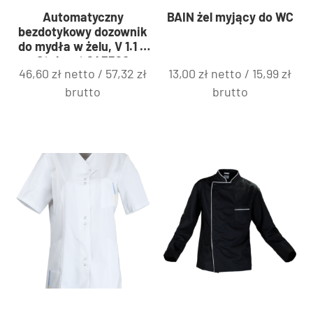
Automatyczny
BAIN żel myjący do WC
bezdotykowy dozownik
do mydła w żelu, V 1.1 l |
Stalgast 643520
46,60
zł
netto /
57,32
zł
13,00
zł
netto /
15,99
zł
brutto
brutto