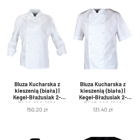
Bluza Kucharska z
Bluza Kucharska z
kieszenią (biała) |
kieszenią (biała) |
Kegel-Błażusiak 2-
Kegel-Błażusiak 2-
3402-060-1080
3403-060-1080
150,20
zł
131,40
zł