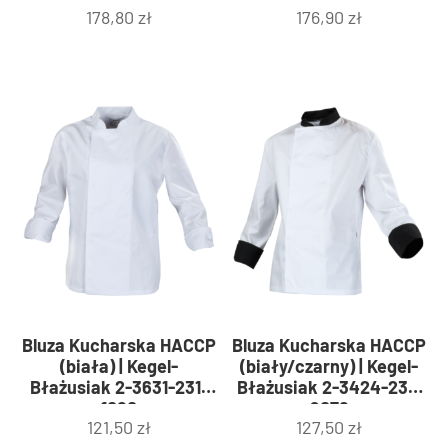
178,80
zł
176,90
zł
3066
Bluza Kucharska HACCP
Bluza Kucharska HACCP
(biała) | Kegel-
(biały/czarny) | Kegel-
Błażusiak 2-3631-231-
Błażusiak 2-3424-231-
1080
9078
121,50
zł
127,50
zł