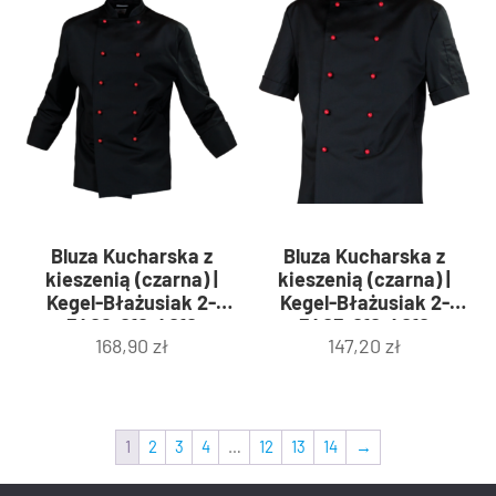
Bluza Kucharska z
Bluza Kucharska z
kieszenią (czarna) |
kieszenią (czarna) |
Kegel-Błażusiak 2-
Kegel-Błażusiak 2-
3402-010-4010
3403-010-4010
168,90
zł
147,20
zł
1
2
3
4
…
12
13
14
→