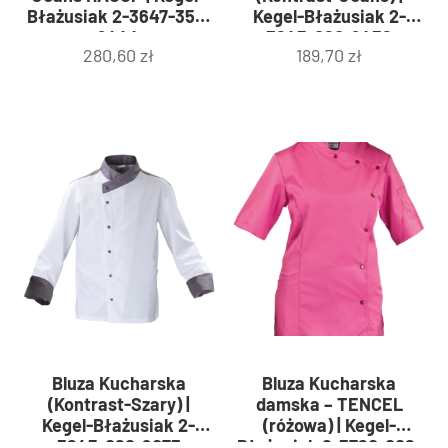
Błażusiak 2-3647-357-
Kegel-Błażusiak 2-
9444
3645-060-9436
280,60
zł
189,70
zł
Bluza Kucharska
Bluza Kucharska
(Kontrast-Szary) |
damska – TENCEL
Kegel-Błażusiak 2-
(różowa) | Kegel-
3645-060-9073
Błażusiak 2-3760-006-