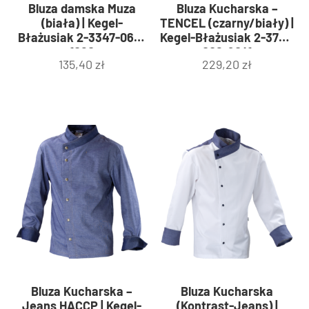
Bluza damska Muza
Bluza Kucharska –
(biała) | Kegel-
TENCEL (czarny/biały) |
Błażusiak 2-3347-060-
Kegel-Błażusiak 2-3771-
1080
006-9041
135,40
zł
229,20
zł
Bluza Kucharska –
Bluza Kucharska
Jeans HACCP | Kegel-
(Kontrast-Jeans) |