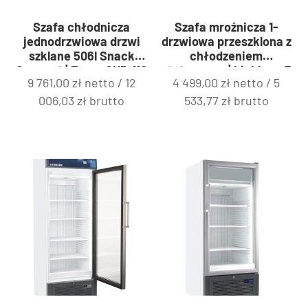
Szafa chłodnicza
Szafa mroźnicza 1-
jednodrzwiowa drzwi
drzwiowa przeszklona z
szklane 506l Snack
chłodzeniem
Concept | Fagor CUP-11S
statycznym | Liebherr F
9 761,00
zł
netto /
12
4 499,00
zł
netto /
5
GD
913
006,03
zł
brutto
533,77
zł
brutto