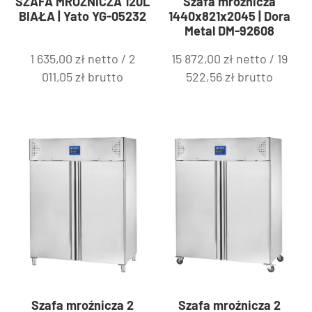
SZAFA MROŹNICZA 120L
Szafa mroźnicza
BIAŁA | Yato YG-05232
1440x821x2045 | Dora
Metal DM-92608
1 635,00
zł
netto /
2
15 872,00
zł
netto /
19
011,05
zł
brutto
522,56
zł
brutto
Szafa mroźnicza 2
Szafa mroźnicza 2