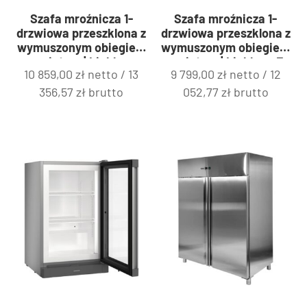
Szafa mroźnicza 1-
Szafa mroźnicza 1-
drzwiowa przeszklona z
drzwiowa przeszklona z
wymuszonym obiegiem
wymuszonym obiegiem
powietrza | Liebherr
powietrza | Liebherr Fv
10 859,00
zł
netto /
13
9 799,00
zł
netto /
12
FDv 4643
3643
356,57
zł
brutto
052,77
zł
brutto