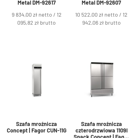
Metal DM-92617
Metal DM-92607
9 834,00
zł
netto /
12
10 522,00
zł
netto /
12
095,82
zł
brutto
942,06
zł
brutto
Szafa mroźnicza
Szafa mroźnicza
Concept | Fagor CUN-11G
czterodrzwiowa 1109l
Snack Concept | Fagor