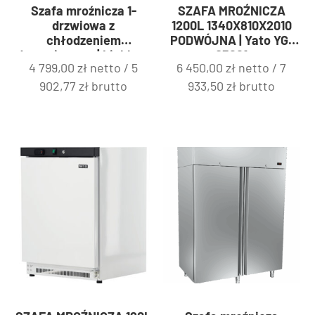
Szafa mroźnicza 1-
SZAFA MROŹNICZA
drzwiowa z
1200L 1340X810X2010
chłodzeniem
PODWÓJNA | Yato YG-
dynamicznym | Liebherr
05221
4 799,00
zł
netto /
5
6 450,00
zł
netto /
7
Fv 913
902,77
zł
brutto
933,50
zł
brutto