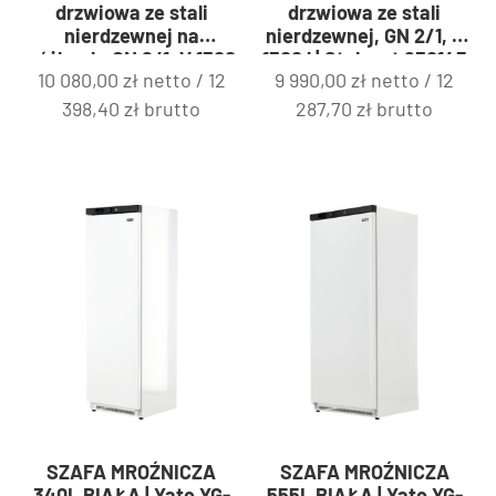
drzwiowa ze stali
drzwiowa ze stali
nierdzewnej na
nierdzewnej, GN 2/1, V
nóżkach, GN 2/1, V 1300
1300 l | Stalgast 830145
10 080,00
zł
netto /
12
9 990,00
zł
netto /
12
l | Stalgast 830147
398,40
zł
brutto
287,70
zł
brutto
SZAFA MROŹNICZA
SZAFA MROŹNICZA
340L BIAŁA | Yato YG-
555L BIAŁA | Yato YG-