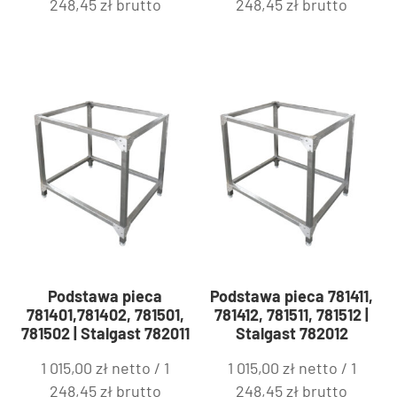
248,45
zł
brutto
248,45
zł
brutto
Podstawa pieca
Podstawa pieca 781411,
781401,781402, 781501,
781412, 781511, 781512 |
781502 | Stalgast 782011
Stalgast 782012
1 015,00
zł
netto /
1
1 015,00
zł
netto /
1
248,45
zł
brutto
248,45
zł
brutto