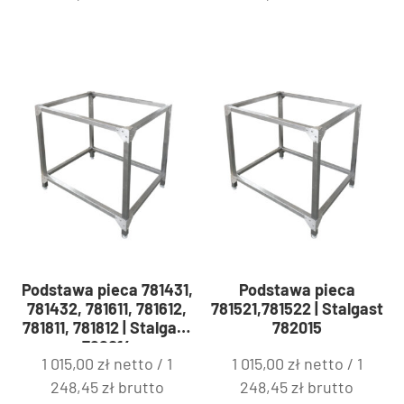
Podstawa pieca 781431,
Podstawa pieca
781432, 781611, 781612,
781521,781522 | Stalgast
781811, 781812 | Stalgast
782015
782014
1 015,00
zł
netto /
1
1 015,00
zł
netto /
1
248,45
zł
brutto
248,45
zł
brutto