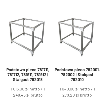
Podstawa pieca 781711,
Podstawa pieca 782001,
781712, 781911, 781912 |
782002 | Stalgast
Stalgast 782018
782010
1 015,00
zł
netto /
1
1 040,00
zł
netto /
1
248,45
zł
brutto
279,20
zł
brutto