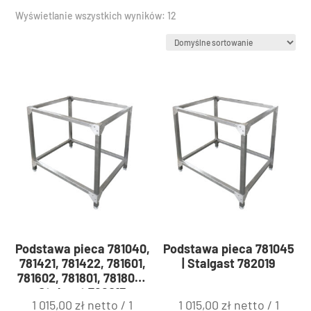
Wyświetlanie wszystkich wyników: 12
Podstawa pieca 781040,
Podstawa pieca 781045
781421, 781422, 781601,
| Stalgast 782019
781602, 781801, 781802 |
Stalgast 782013
1 015,00
zł
netto /
1
1 015,00
zł
netto /
1