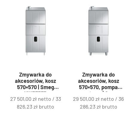
Zmywarka do
Zmywarka do
akcesoriów, kosz
akcesoriów, kosz
570×570 | Smeg
570×570, pompa
UW5757D
spustowa | Smeg
27 501,00
zł
netto /
33
29 501,00
zł
netto /
36
UW5757DPS
826,23
zł
brutto
286,23
zł
brutto