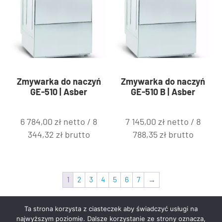
Zmywarka do naczyń
Zmywarka do naczyń
GE-510 | Asber
GE-510 B | Asber
6 784,00
zł
netto /
8
7 145,00
zł
netto /
8
344,32
zł
brutto
788,35
zł
brutto
1
2
3
4
5
6
7
→
Ta strona korzysta z ciasteczek aby świadczyć usługi na
najwyższym poziomie. Dalsze korzystanie ze strony oznacza,