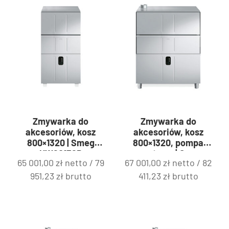
Zmywarka do
Zmywarka do
akcesoriów, kosz
akcesoriów, kosz
800×1320 | Smeg
800×1320, pompa
UW60132D
spustowa | Smeg
65 001,00
zł
netto /
79
67 001,00
zł
netto /
82
UW60132DPS
951,23
zł
brutto
411,23
zł
brutto