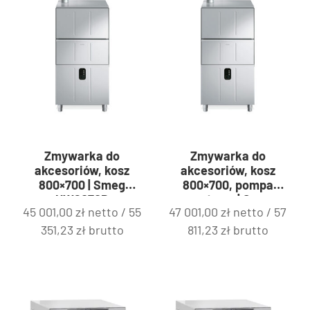
Zmywarka do
Zmywarka do
akcesoriów, kosz
akcesoriów, kosz
800×700 | Smeg
800×700, pompa
UW6070D
spustowa | Smeg
45 001,00
zł
netto /
55
47 001,00
zł
netto /
57
UW6070DPS
351,23
zł
brutto
811,23
zł
brutto