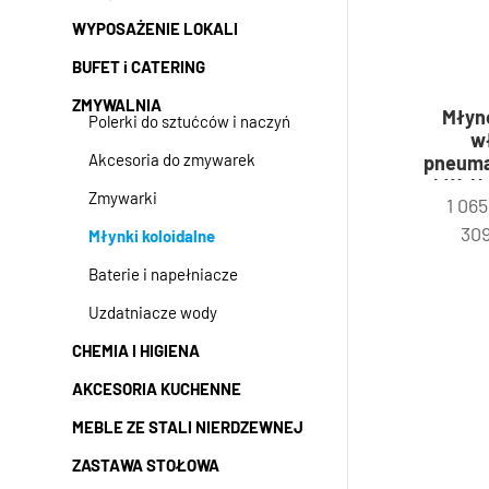
WYPOSAŻENIE LOKALI
BUFET i CATERING
ZMYWALNIA
Młyne
Polerki do sztućców i naczyń
w
Akcesoria do zmywarek
pneuma
kW, U 
Zmywarki
1 06
30
Młynki koloidalne
Baterie i napełniacze
Uzdatniacze wody
CHEMIA I HIGIENA
AKCESORIA KUCHENNE
MEBLE ZE STALI NIERDZEWNEJ
ZASTAWA STOŁOWA