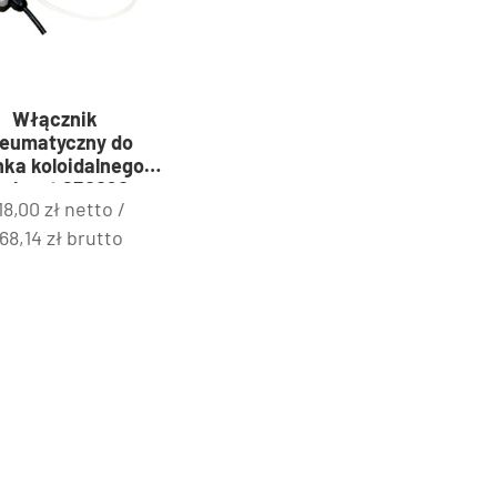
Włącznik
eumatyczny do
ka koloidalnego |
talgast 650090
18,00
zł
netto /
68,14
zł
brutto