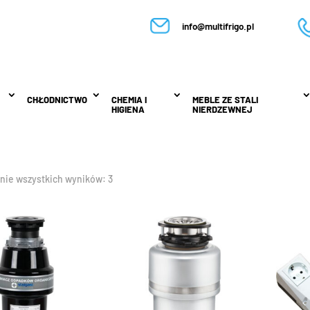
info@multifrigo.pl
CHŁODNICTWO
CHŁODNICTWO
CHEMIA I
CHEMIA I
MEBLE ZE STALI
MEBLE ZE STALI
HIGIENA
HIGIENA
NIERDZEWNEJ
NIERDZEWNEJ
nie wszystkich wyników: 3