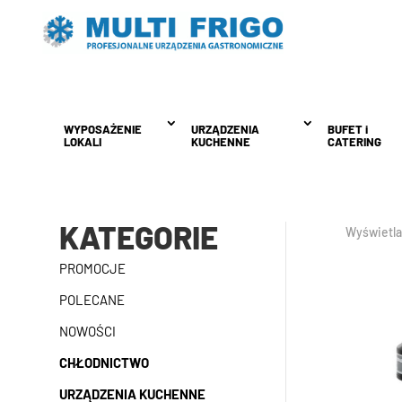
WYPOSAŻENIE
WYPOSAŻENIE
URZĄDZENIA
URZĄDZENIA
BUFET i
BUFET i
LOKALI
LOKALI
KUCHENNE
KUCHENNE
CATERING
CATERING
KATEGORIE
Wyświetla
PROMOCJE
POLECANE
NOWOŚCI
CHŁODNICTWO
URZĄDZENIA KUCHENNE