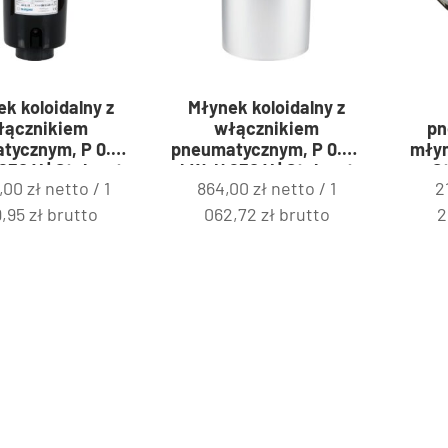
k koloidalny z
Młynek koloidalny z
łącznikiem
włącznikiem
pn
tycznym, P 0.56
pneumatycznym, P 0.56
młyn
230 V | Stalgast
kW, U 230 V | Stalgast
S
5,00
zł
netto /
1
864,00
zł
netto /
1
2
650022
650025
9,95
zł
brutto
062,72
zł
brutto
2