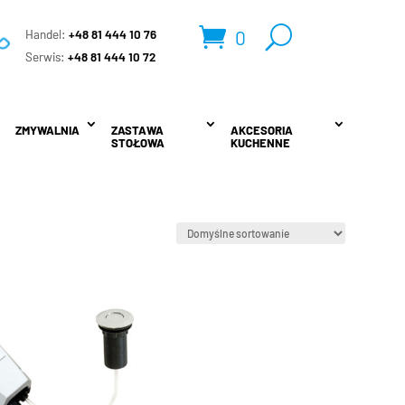
0
Handel:
+48 81 444 10 76
.
Serwis:
+48 81 444 10 72
ZMYWALNIA
ZMYWALNIA
ZASTAWA
ZASTAWA
AKCESORIA
AKCESORIA
STOŁOWA
STOŁOWA
KUCHENNE
KUCHENNE