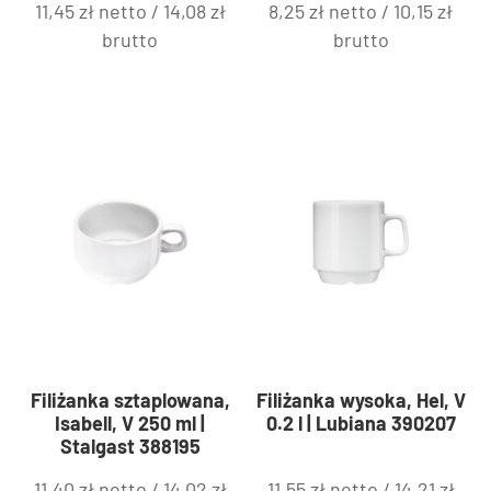
11,45
zł
netto /
14,08
zł
8,25
zł
netto /
10,15
zł
brutto
brutto
Filiżanka sztaplowana,
Filiżanka wysoka, Hel, V
Isabell, V 250 ml |
0.2 l | Lubiana 390207
Stalgast 388195
11,40
zł
netto /
14,02
zł
11,55
zł
netto /
14,21
zł