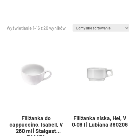
Wyświetlanie 1–16 z 20 wyników
Filiżanka do
Filiżanka niska, Hel, V
cappuccino, Isabell, V
0.09 l | Lubiana 390206
260 ml | Stalgast