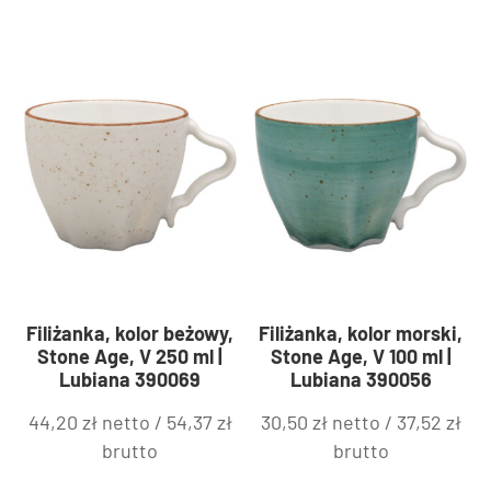
Filiżanka, kolor beżowy,
Filiżanka, kolor morski,
Stone Age, V 250 ml |
Stone Age, V 100 ml |
Lubiana 390069
Lubiana 390056
44,20
zł
netto /
54,37
zł
30,50
zł
netto /
37,52
zł
brutto
brutto