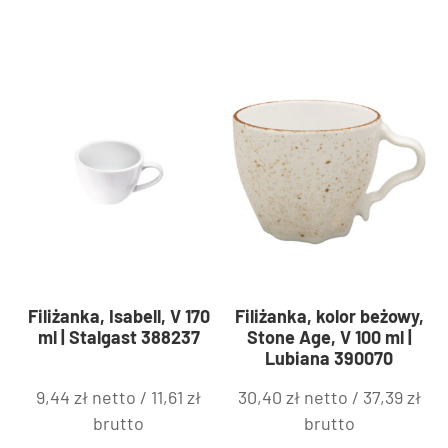
Filiżanka, Isabell, V 170
Filiżanka, kolor beżowy,
ml | Stalgast 388237
Stone Age, V 100 ml |
Lubiana 390070
9,44
zł
netto /
11,61
zł
30,40
zł
netto /
37,39
zł
brutto
brutto