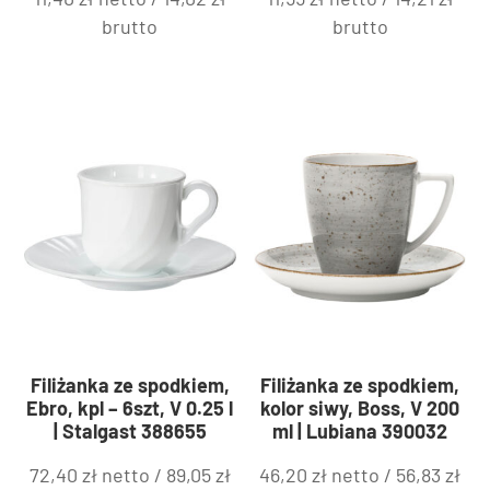
brutto
brutto
Filiżanka ze spodkiem,
Filiżanka ze spodkiem,
Ebro, kpl – 6szt, V 0.25 l
kolor siwy, Boss, V 200
| Stalgast 388655
ml | Lubiana 390032
72,40
zł
netto /
89,05
zł
46,20
zł
netto /
56,83
zł