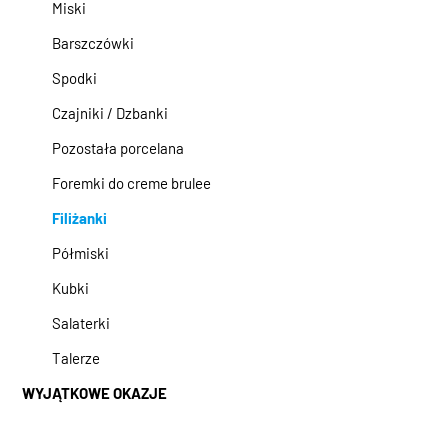
Miski
Barszczówki
Spodki
Czajniki / Dzbanki
Pozostała porcelana
Foremki do creme brulee
Filiżanki
Półmiski
Kubki
Salaterki
Talerze
WYJĄTKOWE OKAZJE