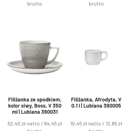
brutto
brutto
Filiżanka ze spodkiem,
Filiżanka, Afrodyta, V
kolor siwy, Boss, V 350
0.1 l | Lubiana 390005
ml | Lubiana 390031
52,40
zł
netto /
64,45
zł
10,45
zł
netto /
12,85
zł
brutto
brutto