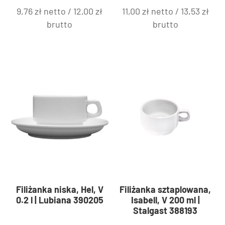
388239
9,76
zł
netto /
12,00
zł
11,00
zł
netto /
13,53
zł
brutto
brutto
Filiżanka niska, Hel, V
Filiżanka sztaplowana,
0.2 l | Lubiana 390205
Isabell, V 200 ml |
Stalgast 388193