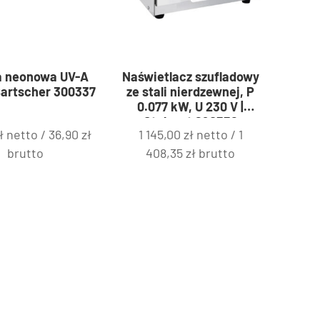
 neonowa UV-A
Naświetlacz szufladowy
Bartscher 300337
ze stali nierdzewnej, P
0.077 kW, U 230 V |
Stalgast 690552
ł
netto /
36,90
zł
1 145,00
zł
netto /
1
brutto
408,35
zł
brutto