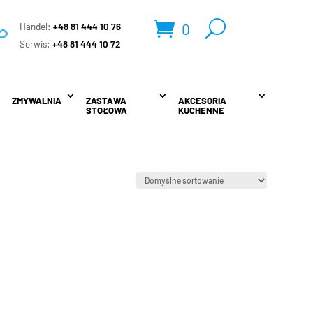
0
Handel:
+48 81 444 10 76
.
Serwis:
+48 81 444 10 72
ZMYWALNIA
ZMYWALNIA
ZASTAWA
ZASTAWA
AKCESORIA
AKCESORIA
STOŁOWA
STOŁOWA
KUCHENNE
KUCHENNE