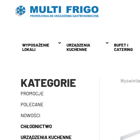
WYPOSAŻENIE
WYPOSAŻENIE
URZĄDZENIA
URZĄDZENIA
BUFET i
BUFET i
LOKALI
LOKALI
KUCHENNE
KUCHENNE
CATERING
CATERING
KATEGORIE
Wyświetla
PROMOCJE
POLECANE
NOWOŚCI
CHŁODNICTWO
URZĄDZENIA KUCHENNE