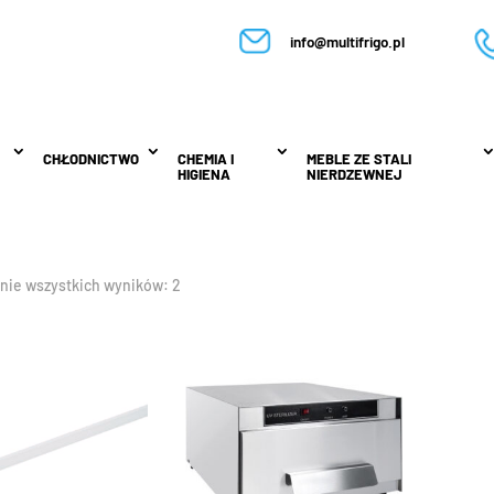
info@multifrigo.pl
CHŁODNICTWO
CHŁODNICTWO
CHEMIA I
CHEMIA I
MEBLE ZE STALI
MEBLE ZE STALI
HIGIENA
HIGIENA
NIERDZEWNEJ
NIERDZEWNEJ
nie wszystkich wyników: 2