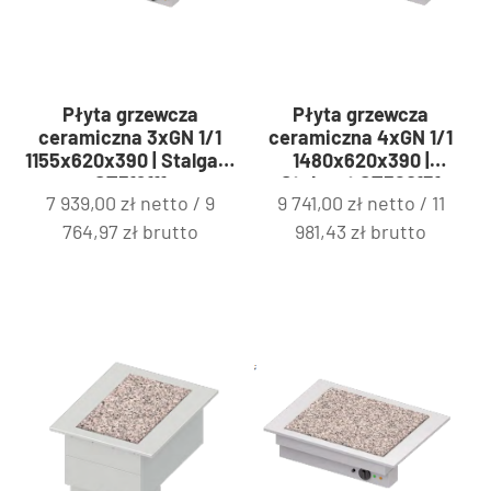
Płyta grzewcza
Płyta grzewcza
ceramiczna 3xGN 1/1
ceramiczna 4xGN 1/1
1155x620x390 | Stalgast
1480x620x390 |
ST319111
Stalgast ST320151
7 939,00
zł
netto /
9
9 741,00
zł
netto /
11
764,97
zł
brutto
981,43
zł
brutto