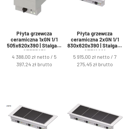
Płyta grzewcza
Płyta grzewcza
ceramiczna 1xGN 1/1
ceramiczna 2xGN 1/1
505x620x390 | Stalgast
830x620x390 | Stalgast
ST333051
ST318081
4 388,00
zł
netto /
5
5 915,00
zł
netto /
7
397,24
zł
brutto
275,45
zł
brutto