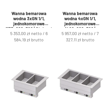
Wanna bemarowa
Wanna bemarowa
wodna 3xGN 1/1,
wodna 4xGN 1/1,
jednokomorowe
jednokomorowe
1155x620x390 | Stalgast
1480x620x390 |
5 353,00
zł
netto /
6
5 957,00
zł
netto /
7
ST322111
Stalgast ST323151
584,19
zł
brutto
327,11
zł
brutto