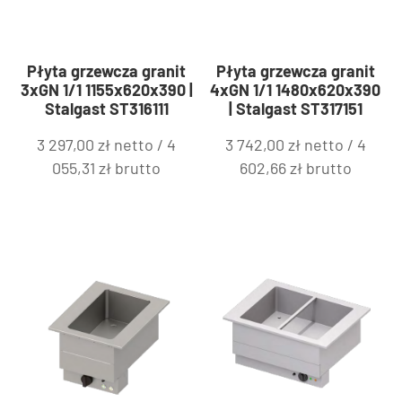
Płyta grzewcza granit
Płyta grzewcza granit
3xGN 1/1 1155x620x390 |
4xGN 1/1 1480x620x390
Stalgast ST316111
| Stalgast ST317151
3 297,00
zł
netto /
4
3 742,00
zł
netto /
4
055,31
zł
brutto
602,66
zł
brutto