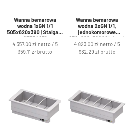
Wanna bemarowa
Wanna bemarowa
wodna 1xGN 1/1
wodna 2xGN 1/1,
505x620x390 | Stalgast
jednokomorowe
ST334051
830x620x390 | Stalgast
4 357,00
zł
netto /
5
4 823,00
zł
netto /
5
ST321081
359,11
zł
brutto
932,29
zł
brutto