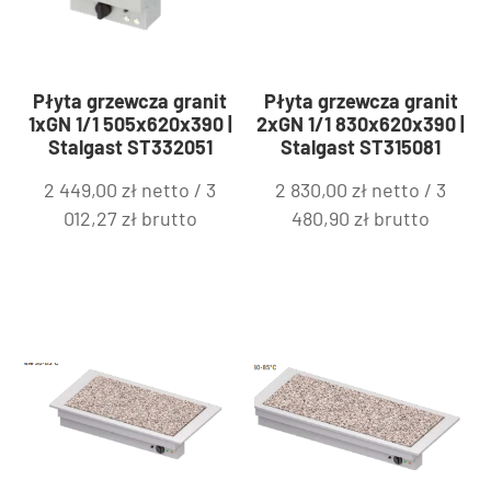
Płyta grzewcza granit
Płyta grzewcza granit
1xGN 1/1 505x620x390 |
2xGN 1/1 830x620x390 |
Stalgast ST332051
Stalgast ST315081
2 449,00
zł
netto /
3
2 830,00
zł
netto /
3
012,27
zł
brutto
480,90
zł
brutto