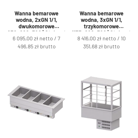
Wanna bemarowe
Wanna bemarowe
wodna, 2xGN 1/1,
wodna, 3xGN 1/1,
dwukomorowe
trzykomorowe
830x620x390 | Stalgast
1155x620x390 | Stalgast
6 095,00
zł
netto /
7
8 416,00
zł
netto /
10
ST324081
ST325111
496,85
zł
brutto
351,68
zł
brutto