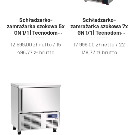
Schładzarko-
Schładzarko-
zamrażarka szokowa 5x
zamrażarka szokowa 7x
GN 1/1 | Tecnodom
GN 1/1 | Tecnodom
849053
849073
12 599,00
zł
netto /
15
17 999,00
zł
netto /
22
496,77
zł
brutto
138,77
zł
brutto