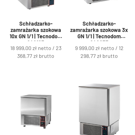
Schładzarko-
Schładzarko-
zamrażarka szokowa
zamrażarka szokowa 3x
10x GN 1/1 | Tecnodom
GN 1/1 | Tecnodom
849103
849033
18 999,00
zł
netto /
23
9 999,00
zł
netto /
12
368,77
zł
brutto
298,77
zł
brutto