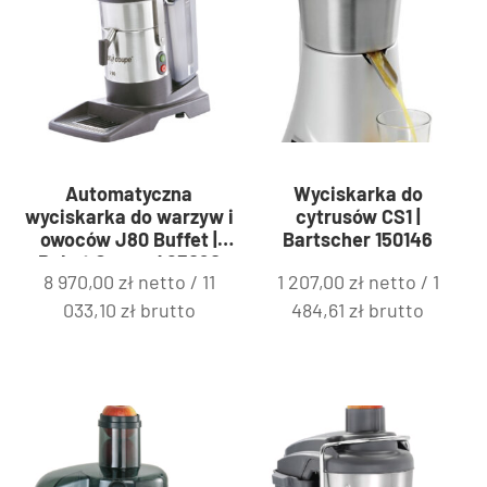
Automatyczna
Wyciskarka do
wyciskarka do warzyw i
cytrusów CS1 |
owoców J80 Buffet |
Bartscher 150146
Robot Coupe 483090
8 970,00
zł
netto /
11
1 207,00
zł
netto /
1
033,10
zł
brutto
484,61
zł
brutto