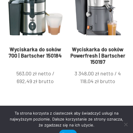
Wyciskarka do soków
Wyciskarka do soków
700 | Bartscher 150184
Powerfresh | Bartscher
150197
563,00
zł
netto /
3 348,00
zł
netto /
4
692,49
zł
brutto
118,04
zł
brutto
Ta strona korzysta z ciasteczek aby świadczyć usługi na
najwyższym poziomie. Dalsze korzystanie ze strony oznacza,
że zgadzasz się na ich użycie.