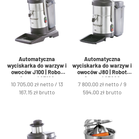
Automatyczna
Automatyczna
wyciskarka do warzyw i
wyciskarka do warzyw i
owoców J100 | Robot
owoców J80 | Robot
Coupe 483100
Coupe 483080
10 705,00
zł
netto /
13
7 800,00
zł
netto /
9
167,15
zł
brutto
594,00
zł
brutto