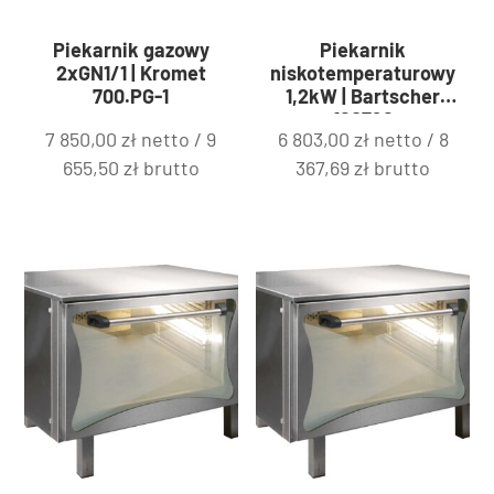
Piekarnik gazowy
Piekarnik
2xGN1/1 | Kromet
niskotemperaturowy
700.PG-1
1,2kW | Bartscher
120792
7 850,00
zł
netto /
9
6 803,00
zł
netto /
8
655,50
zł
brutto
367,69
zł
brutto